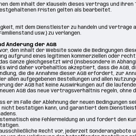
chen dem Inhalt der Klauseln dieses Vertrags und ihren
festgehaltenen Fristen gelten als bearbeitet.
gkeit, mit dem Dienstleister zu handeln und Verträge 
Familienstand usw.) zu verlangen.
und Änderung der AGB
 vor, den Inhalt der Website sowie die Bedingungen die
ng aufgrund eines legitimen kommerziellen oder rechtl
 das Ganze gleichgesetzt wird (insbesondere in Abhäng
s wird daher vorbehaltlos akzeptiert, dass die AGB, d
andlung, die die Annahme dieser AGB erfordert, zur Ann
, der allen aufgegebenen Bestellungen und allen Nutzu
rung der AGB hat keine Auswirkungen auf die laufende
 neuen AGB das neue Vertragsverhältnis regeln, ohne d
s er im Falle der Ablehnung der neuen Bedingungen se
nicht bestätigen kann, und garantiert dem Dienstleist
hadens.
 systematisch eine Fehlermeldung an und fordert den K
tätigen.
 ausschließliche Recht vor, jederzeit Sonderangebote