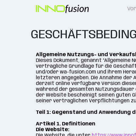
Vo
GESCHÄFTSBEDIN
Allgemeine Nutzungs- und Verkauf
Dieses Dokument, genannt "Allgemeine Nut
vertragliche Grundlage für die Geschä
und/oder wa-fusion.com und ihrem Herau
letzteren angegeben. Die Annahme der A
derzeit online verfügbare Version dieser A
während der gesamten Nutzungsdauer de
der Website bescheinigt seinen guten Gl
seiner vertraglichen Verpflichtungen zu
Teil 1: Gegenstand und Anwendung 
Artikel 1. Definitionen
Die Website:
D
ie Website, die unter
https://www.innof