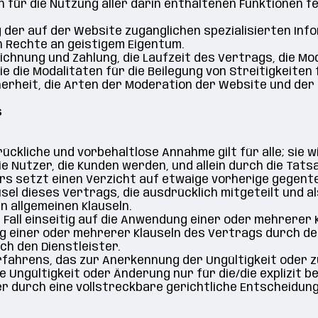
n für die Nutzung aller darin enthaltenen Funktionen 
g der auf der Website zugänglichen spezialisierten In
n Rechte an geistigem Eigentum.
ichnung und Zahlung, die Laufzeit des Vertrags, die Mo
 die Modalitäten für die Beilegung von Streitigkeiten 
herheit, die Arten der Moderation der Website und der 
s
rückliche und vorbehaltlose Annahme gilt für alle; sie
e Nutzer, die Kunden werden, und allein durch die Tats
s setzt einen Verzicht auf etwaige vorherige gegentei
l dieses Vertrags, die ausdrücklich mitgeteilt und als 
 allgemeinen Klauseln.
 Fall einseitig auf die Anwendung einer oder mehrerer 
g einer oder mehrerer Klauseln des Vertrags durch de
ch den Dienstleister.
rfahrens, das zur Anerkennung der Ungültigkeit oder 
e Ungültigkeit oder Änderung nur für die/die explizit b
 durch eine vollstreckbare gerichtliche Entscheidung