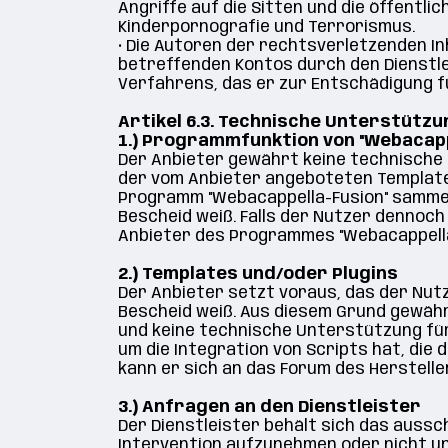
Angriffe auf die Sitten und die öffent
Kinderpornografie und Terrorismus.
•
Die Autoren der rechtsverletzenden In
betreffenden Kontos durch den Dienstle
Verfahrens, das er zur Entschädigung fü
Artikel 6.3. Technische Unterstützu
1.)
Programmfunktion von "Webacapp
Der Anbieter gewährt keine technische
der vom Anbieter angeboteten Templates
Programm "Webacappella-Fusion" sammel
Bescheid weiß. Falls der Nutzer dennoch
Anbieter des Programmes "Webacappella
2.) Templates und/oder Plugins
Der Anbieter setzt voraus, das der Nu
Bescheid weiß. Aus diesem Grund gewähr
und keine technische Unterstützung für
um die Integration von Scripts hat, die
kann er sich an das Forum des Herstell
3.) Anfragen an den Dienstleister
Der Dienstleister behält sich das ausschl
Intervention aufzunehmen oder nicht un