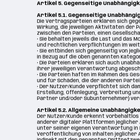
Artikel 5. Gegenseitige Unabhängigk
Artikel 5.1. Gegenseitige Unabhäng
Die Vertragsparteien erklären sich gegen
Wirkung, die jeweiligen Aktivitäten der 
zwischen den Parteien, einen Gesellsch
•
Sie behalten jeweils die Last und das M
und rechtlichen Verpflichtungen im weit
• Sie entbinden sich gegenseitig von jeg
in Bezug auf die oben genannten Katego
•
Die Parteien erklären sich auch unabhä
ihrer jeweiligen Verantwortung abgesc
•
Die Parteien haften im Rahmen des Gese
und für Schäden, die der anderen Parte
•
Der Nutzer/Kunde verpflichtet sich dami
Erstellung, Offenlegung, Verbreitung u
Partner und/oder Subunternehmer) vera
Artikel 5.2. Allgemeine Unabhängigk
Der Nutzer/Kunde erkennt vorbehaltlos a
anderer digitaler Plattformen jeglicher
unter seiner eigenen Verantwortung in B
Veröffentlichung von Inhalten jeglicher