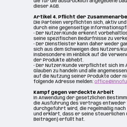
die für die ausdrücklich angegebene Da
dieser AGB.
Artikel 4. Pflicht der Zusammenarbe
Die Parteien verpflichten sich, aktiv 
durch eine gegenseitige Informationspfl
•
Der Nutzer/Kunde erkennt vorbehaltlos
seine spezifischen Bedürfnisse zu verk
•
Der Dienstleister kann daher weder ga
sich aus dem Schweigen des Nutzers/Ku
insbesondere im Hinblick auf die Verwe
der Produkte abhebt.
•
Der Nutzer/Kunde verpflichtet sich im
Glauben zu handeln und alle angemessen
auf die Nutzung seiner Produkte oder ni
folgende Adresse melden:
office@innofu
Kampf gegen verdeckte Arbeit
In Anwendung der gesetzlichen Bestimmu
die Ausführung des Vertrags entweder 
durchgeführt wird, die regelmäßig nach
und erklärt, dass er seine steuerliche
Beiträgen) erfüllt hat.