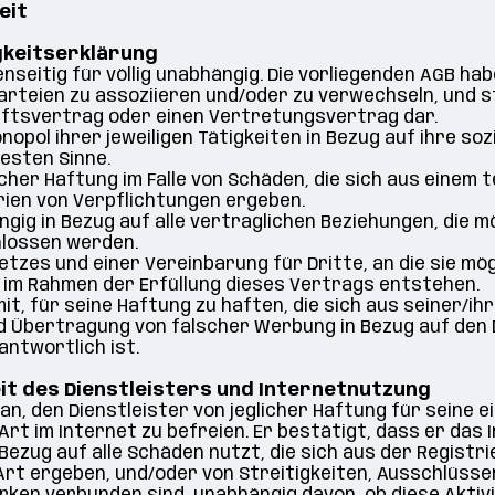
eit
igkeitserklärung
seitig für völlig unabhängig. Die vorliegenden AGB hab
Parteien zu assoziieren und/oder zu verwechseln, und s
aftsvertrag oder einen Vertretungsvertrag dar.
onopol ihrer jeweiligen Tätigkeiten in Bezug auf ihre so
esten Sinne.
licher Haftung im Falle von Schäden, die sich aus einem
rien von Verpflichtungen ergeben.
ngig in Bezug auf alle vertraglichen Beziehungen, die 
hlossen werden.
tzes und einer Vereinbarung für Dritte, an die sie mö
i im Rahmen der Erfüllung dieses Vertrags entstehen.
t, für seine Haftung zu haften, die sich aus seiner/ihr
nd Übertragung von falscher Werbung in Bezug auf den 
ntwortlich ist.
eit des Dienstleisters und Internetnutzung
n, den Dienstleister von jeglicher Haftung für seine 
 Art im Internet zu befreien. Er bestätigt, dass er das
ezug auf alle Schäden nutzt, die sich aus der Registr
 Art ergeben, und/oder von Streitigkeiten, Ausschlüsse