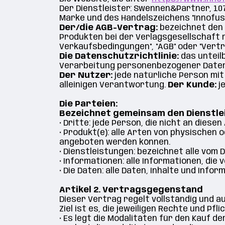
Der Dienstleister:
Swennen&Partner, 107
Marke und des Handelszeichens "Innofusi
Der/die AGB-Vertrag:
bezeichnet den 
Produkten bei der Verlagsgesellschaft r
Verkaufsbedingungen", "AGB" oder "Vertr
Die Datenschutzrichtlinie:
das unteil
Verarbeitung personenbezogener Daten ü
Der Nutzer:
jede natürliche Person mit
alleinigen Verantwortung.
Der Kunde:
j
Die Parteien:
B
ezeichnet gemeinsam den Dienstle
•
Dritte: jede Person, die nicht an diesen
•
Produkt(e): alle Arten von physischen 
angeboten werden können.
•
Dienstleistungen: bezeichnet alle vom 
•
Informationen: alle Informationen, die
•
Die Daten: alle Daten, Inhalte und Inf
Artikel 2. Vertragsgegenstand
Dieser Vertrag regelt vollständig und 
Ziel ist es, die jeweiligen Rechte und P
•
Es legt die Modalitäten für den Kauf d