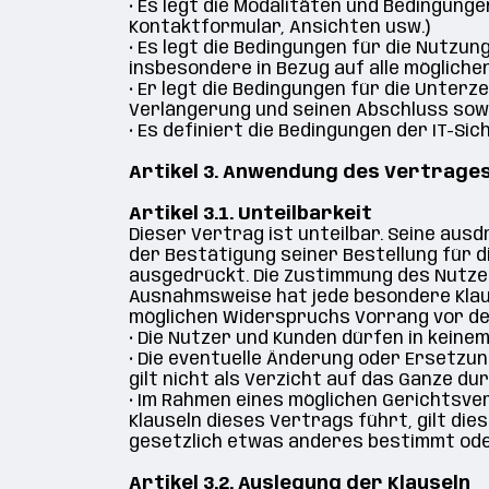
•
Es legt die Modalitäten und Bedingunge
Kontaktformular, Ansichten usw.)
•
Es legt die Bedingungen für die Nutzun
insbesondere in Bezug auf alle mögliche
•
Er legt die Bedingungen für die Unterze
Verlängerung und seinen Abschluss sowie
•
Es definiert die Bedingungen der IT-Sic
Artikel 3. Anwendung des Vertrage
Artikel 3.1. Unteilbarkeit
Dieser Vertrag ist unteilbar. Seine ausd
der Bestätigung seiner Bestellung für di
ausgedrückt. Die Zustimmung des Nutzer
Ausnahmsweise hat jede besondere Klause
möglichen Widerspruchs Vorrang vor den
•
Die Nutzer und Kunden dürfen in keinem
•
Die eventuelle Änderung oder Ersetzun
gilt nicht als Verzicht auf das Ganze dur
•
Im Rahmen eines möglichen Gerichtsve
Klauseln dieses Vertrags führt, gilt dies
gesetzlich etwas anderes bestimmt oder
Artikel 3.2. Auslegung der Klauseln