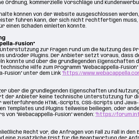
liche Ordnung, kommerzielle Vorschläge und Kundenwer
halte können von der Website ausgeschlossen werden,
ister führen kann, der sich nicht rechtfertigen muss
r einen Schaden einleiten könnte.
ng
ella-Fusion"
 Unterstützung zur Fragen rund um die Nutzung des P
 und/oder PlugIns. Der Anbieter setzt voraus, dass d
n konnte und über die grundlegenden Eigenschaften 
 technische Hilfe zum Programm "Webacappella-Fusion" 
-Fusion" unter dem Link
"https://www.webacappella.co
tzer über die grundlegenden Eigenschaften und Nutzun
t der Anbieter keine technische Unterstützung für di
 weiterführende HTML-Scripts, CSS-Scripts und Java-S
 den Templates und Plugins teilweise beiliegen, oder a
ers von "Webacappella-Fusion" wenden:
"https://forum.i
ießliche Recht vor, die Anfragen von Fall zu Fall in den
d eine zusätzliche Frist für die Beantwortung der An