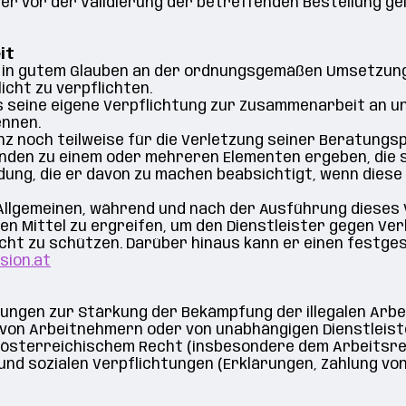
uer vor der Validierung der betreffenden Bestellung 
it
und in gutem Glauben an der ordnungsgemäßen Umsetzun
icht zu verpflichten.
 seine eigene Verpflichtung zur Zusammenarbeit an und
ennen.
nz noch teilweise für die Verletzung seiner Beratungs
nden zu einem oder mehreren Elementen ergeben, die 
ndung, die er davon zu machen beabsichtigt, wenn di
 Allgemeinen, während und nach der Ausführung dieses 
en Mittel zu ergreifen, um den Dienstleister gegen Ve
cht zu schützen. Darüber hinaus kann er einen festges
sion.at
ngen zur Stärkung der Bekämpfung der illegalen Arbeit
von Arbeitnehmern oder von unabhängigen Dienstleis
 österreichischem Recht (insbesondere dem Arbeitsre
n und sozialen Verpflichtungen (Erklärungen, Zahlung 