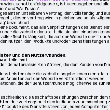
0 Wien, Schottenfeldgasse 3
, ist Herausgeber und all
on" und "Wa-Fusion".
gesamten unteilbaren Vertrag, der vollständig und auss
egelt; dieser Vertrag wird in gleicher Weise als "Allg
ag" bezeichnet.
bare Dokument, das alle Verpflichtungen des Dienstleis
ber die Website darstellt, die Sie hier einsehen könn
 voller Rechtsfähigkeit, die auf der Website surft und/
eder Nutzer, der Produkte und/oder Dienstleistungen a
ister und den Nutzer/Kunden.
 AGB teilnimmt.
oder dematerialisierten Gütern, die dem Kunden vom Di
Dienstleister über die Website angebotenen Dienstleis
 vom Anbieter auf der Website veröffentlicht werden.
ormationen, die der Benutzer/Kunde möglicherweise zur
ausschließlich die Geschäftsbeziehungen zwischen dem 
flichten der Vertragsparteien in diesem Zusammenhang z
er Produkte des Dienstleisters von jedem Computerterm