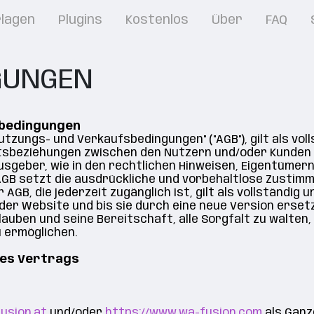
rlagen
Plugins
Kostenlos
Über
FAQ
GUNGEN
sbedingungen
zungs- und Verkaufsbedingungen" ("AGB"), gilt als volls
ftsbeziehungen zwischen den Nutzern und/oder Kunden
sgeber, wie in den rechtlichen Hinweisen, Eigentümern
GB setzt die ausdrückliche und vorbehaltlose Zustimm
GB, die jederzeit zugänglich ist, gilt als vollständig und
r Website und bis sie durch eine neue Version erset
auben und seine Bereitschaft, alle Sorgfalt zu walten
 ermöglichen.
des Vertrags
usion.at
und/oder
https://www.wa-fusion.com
als Ganze