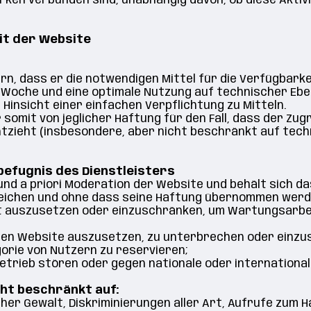
rken verbunden sind, unabhängig davon, ob diese Aktiv
it der Website
rn, dass er die notwendigen Mittel für die Verfügbarke
 Woche und eine optimale Nutzung auf technischer Eben
 Hinsicht einer einfachen Verpflichtung zu Mitteln.
somit von jeglicher Haftung für den Fall, dass der Zug
 entzieht (insbesondere, aber nicht beschränkt auf te
lbefugnis des Dienstleisters
und a priori Moderation der Website und behält sich das
eichen und ohne dass seine Haftung übernommen werd
it auszusetzen oder einzuschränken, um Wartungsarbe
sen Website auszusetzen, zu unterbrechen oder einz
orie von Nutzern zu reservieren;
 Betrieb stören oder gegen nationale oder internationa
ht beschränkt auf:
her Gewalt, Diskriminierungen aller Art, Aufrufe zum 